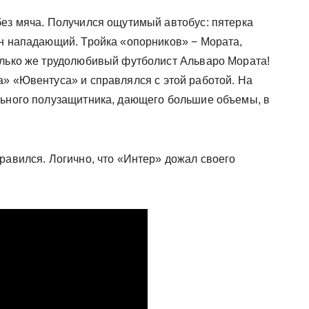
без мяча. Получился ощутимый автобус: пятерка
ин нападающий. Тройка «опорников» − Мората,
олько же трудолюбивый футболист Альваро Мората!
а» «Ювентуса» и справлялся с этой работой. На
льного полузащитника, дающего большие объемы, в
равился. Логично, что «Интер» дожал своего