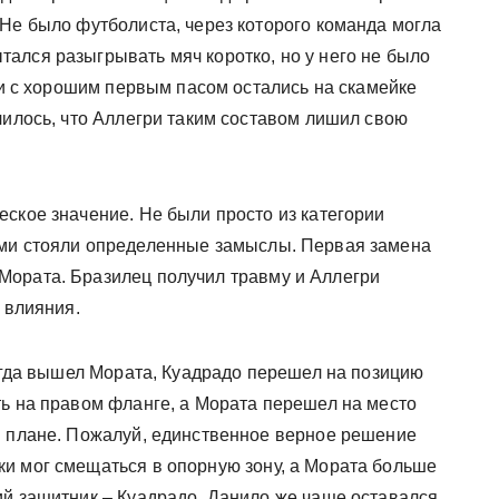
 Не было футболиста, через которого команда могла
ался разыгрывать мяч коротко, но у него не было
оки с хорошим первым пасом остались на скамейке
чилось, что Аллегри таким составом лишил свою
ское значение. Не были просто из категории
ими стояли определенные замыслы. Первая замена
Мората. Бразилец получил травму и Аллегри
 влияния.
Когда вышел Мората, Куадрадо перешел на позицию
ть на правом фланге, а Мората перешел на место
м плане. Пожалуй, единственное верное решение
и мог смещаться в опорную зону, а Мората больше
ий защитник – Куадрадо. Данило же чаще оставался