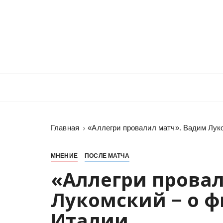
П
е
р
е
й
т
и
к
с
о
Главная
«Аллегри провалил матч». Вадим Лук
д
е
р
МНЕНИЕ
ПОСЛЕ МАТЧА
ж
«Аллегри прова
и
Лукомский − о ф
м
о
Италии
м