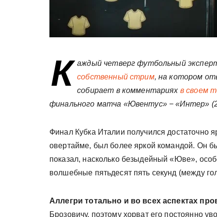
К
аждый четверг футбольный эксперт
собственный стрим
, на котором от
собирает в комментариях
в своем 
финального матча «Ювентус» − «Интер» (2:
Финал Кубка Италии получился достаточно яр
овертайме, был более яркой командой. Он б
показал, насколько безыдейный «Юве», особ
волшебные пятьдесят пять секунд (между го
Аллегри тотально и во всех аспектах про
Брозовичу, поэтому хорват его постоянно ув