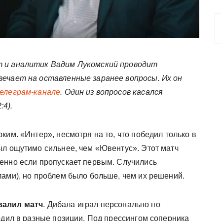
 и аналитик Вадим Лукомский проводит
вечает на оставленные заранее вопросы. Их он
телеграм-канале
. Один из вопросов касался
4).
ким. «Интер», несмотря на то, что победил только в
ыл ощутимо сильнее, чем «Ювентус». Этот матч
енно если пропускает первым. Случились
лами), но проблем было больше, чем их решений.
валил матч
. Дибала играл персонально по
одил в разные позиции. Под прессингом соперника