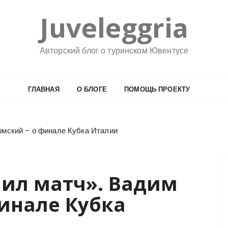
Juveleggria
Авторский блог о туринском Ювентусе
ГЛАВНАЯ
О БЛОГЕ
ПОМОЩЬ ПРОЕКТУ
омский − о финале Кубка Италии
лил матч». Вадим
инале Кубка