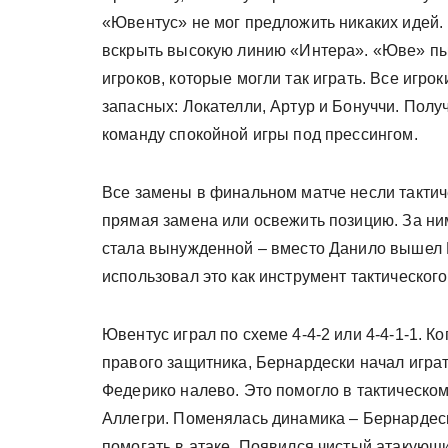
«Ювентус» не мог предложить никаких идей.
вскрыть высокую линию «Интера». «Юве» пыт
игроков, которые могли так играть. Все игр
запасных: Локателли, Артур и Бонуччи. Полу
команду спокойной игры под прессингом.
Все замены в финальном матче несли тактиче
прямая замена или освежить позицию. За н
стала вынужденной – вместо Данило вышел 
использовал это как инструмент тактического
Ювентус играл по схеме 4-4-2 или 4-4-1-1. 
правого защитника, Бернардески начал игра
Федерико налево. Это помогло в тактическо
Аллегри. Поменялась динамика – Бернардеск
помогать в атаке. Появился чистый атакующ