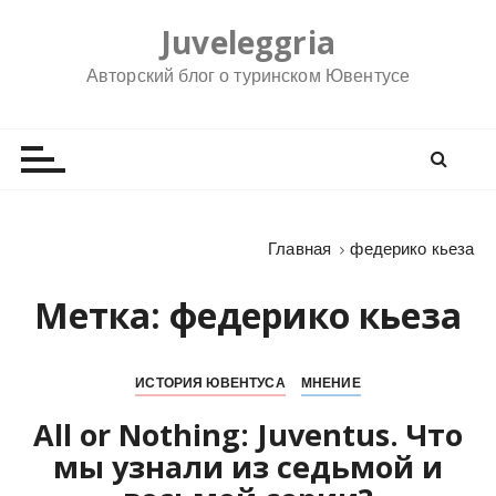
П
Juveleggria
е
р
Авторский блог о туринском Ювентусе
е
й
т
и
к
с
Главная
федерико кьеза
о
д
Метка:
федерико кьеза
е
р
ж
ИСТОРИЯ ЮВЕНТУСА
МНЕНИЕ
и
All or Nothing: Juventus. Что
м
о
мы узнали из седьмой и
м