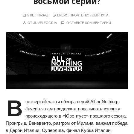
восьмой серии?
у
5 ЛЕТ НАЗАД
ВРЕМЯ ПРОЧТЕНИЯ:
0МИНУТА
ОТ
JUVELEGGRIA
ОСТАВЬТЕ КОММЕНТАРИЙ
В
четвертой части обзора серий All or Nothing:
Juventus нам продолжат показывать изнанку
происходящего в «Ювентусе» прошлого сезона.
Проигрыш Беневенто, разгром от Милана, важная победа
в Дерби Италии, Суперлига, финал Кубка Италии,