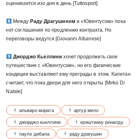
оценивается изо дня в день [Tuttosport]
Между
Раду Драгушином
и «Ювентусом» пока
нет соглашения по продлению контракта. Но
переговоры ведутся [Giovanni Albanese]
Джорджо Кьеллини
хочет продолжить свое
путешествие с «Ювентусом», но его физические
кондиции выставляют ему преграды в этом. Капитан
считает, что пока двери для него открыты [Mirko Di
Natale]
альваро мората
артур мело
джорджо кьеллини
криштиану роналду
пауло дибала
раду драгушин