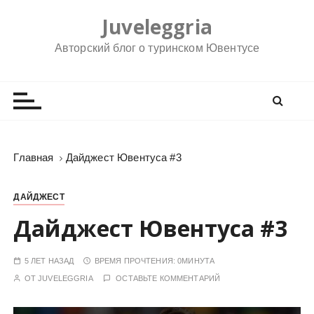
П
Juveleggria
е
р
Авторский блог о туринском Ювентусе
е
й
т
и
к
с
Главная
Дайджест Ювентуса #3
о
д
ДАЙДЖЕСТ
е
р
Дайджест Ювентуса #3
ж
и
5 ЛЕТ НАЗАД
ВРЕМЯ ПРОЧТЕНИЯ:
0МИНУТА
м
ОТ
JUVELEGGRIA
ОСТАВЬТЕ КОММЕНТАРИЙ
о
м