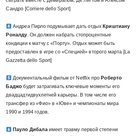
сыграть вместе с Демиралом, Де Лигтом и Алексом
Сандро [Corriere dello Sport]
Андреа Пирло подумывает дать отдых
Криштиану
Роналду
. Он должен набрать стопроцентные
кондиции к матчу с «Порту». Отдых может быть
предоставлен в игре со «Специей» второго марта [La
Gazzetta dello Sport]
Документальный фильм от Netflix про
Роберто
Баджо
будет затрагивать ключевые моменты его
двадцадтидвухлетней карьеры. В том числе его
трансфер из «Фио» в «Юве» и чемпионаты мира
1990 и 1994 годов.
Пауло Дибала
имеет травму первой степени