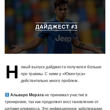
у
Н
овый выпуск дайджеста получился больше
про травмы. С ними у «Ювентуса»
действительно много проблем.
Альваро Мората
не принимал участие в
тренировке, так как продолжит восстановление от
цитомегаловируса. Это инфекционное заболевание,