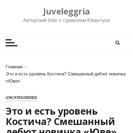
П
Juveleggria
е
р
Авторский блог о туринском Ювентусе
е
й
т
и
к
с
Главная
о
Это и есть уровень Костича? Смешанный дебют новичка
д
«Юве»
е
р
UNCATEGORIZED
ж
Это и есть уровень
и
м
Костича? Смешанный
о
дебют новичка «Юве»
м