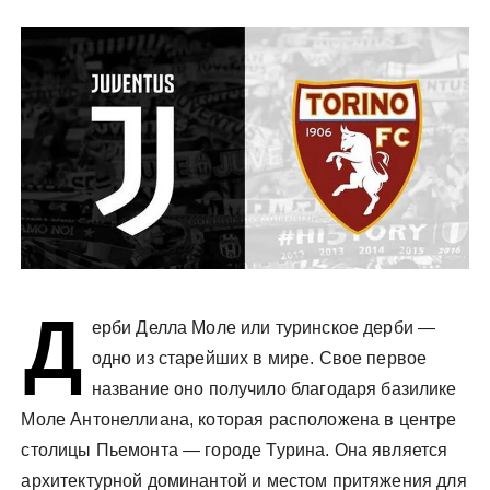
у
Д
ерби Делла Моле или туринское дерби —
одно из старейших в мире. Свое первое
название оно получило благодаря базилике
Моле Антонеллиана, которая расположена в центре
столицы Пьемонта — городе Турина. Она является
архитектурной доминантой и местом притяжения для