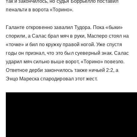
так и закончилось, но судья Боррьелло поставил
пенальти в ворота «Торино».
Галанте откровенно завалил Тудора. Пока «быки»
спорили, а Салас брал мяч в руки, Масперо стоял на
«точке» и бил по кружку правой ногой. Уже спустя
годы он признал, что это был суеверный знак. Салас
ударил мяч сильно выше ворот, «Торино» повезло.
Ответное дерби закончилось также ничьей 2:2, а
Энцо Мареска спародировал этот жест.