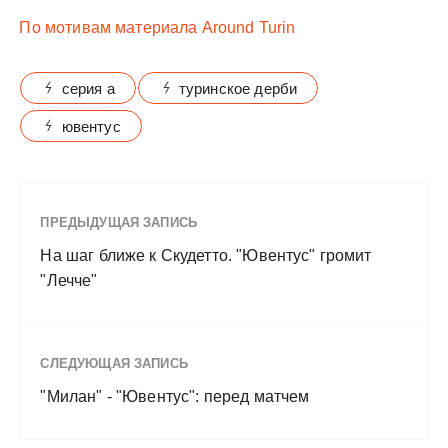
По мотивам материала Around Turin
серия а
туринское дерби
ювентус
ПРЕДЫДУЩАЯ ЗАПИСЬ
На шаг ближе к Скудетто. "Ювентус" громит
"Лечче"
СЛЕДУЮЩАЯ ЗАПИСЬ
"Милан" - "Ювентус": перед матчем