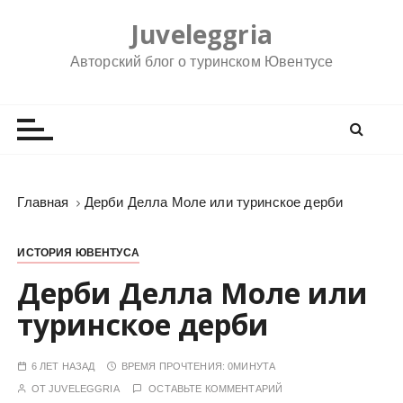
П
Juveleggria
е
р
Авторский блог о туринском Ювентусе
е
й
т
и
к
с
Главная
Дерби Делла Моле или туринское дерби
о
д
ИСТОРИЯ ЮВЕНТУСА
е
р
Дерби Делла Моле или
ж
туринское дерби
и
м
6 ЛЕТ НАЗАД
ВРЕМЯ ПРОЧТЕНИЯ:
0МИНУТА
о
ОТ
JUVELEGGRIA
ОСТАВЬТЕ КОММЕНТАРИЙ
м