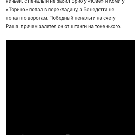
ничьей, с пенальти не забил Брио у «Юве» и Коми у
«Торино» попал в перекладину, а Бенедетти не
попал по воротам. Победный пенальти на счету
Раша, причем залетел он от штанги на тоненького.