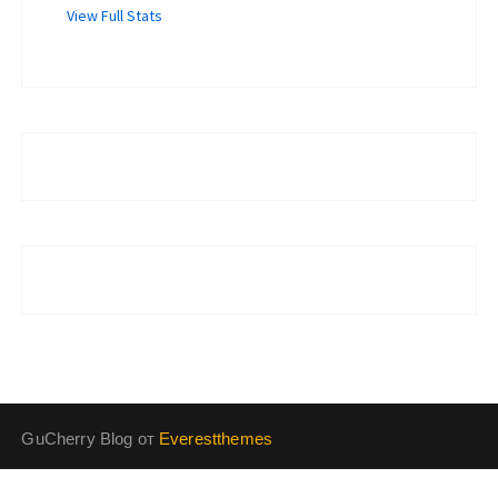
GuCherry Blog от
Everestthemes