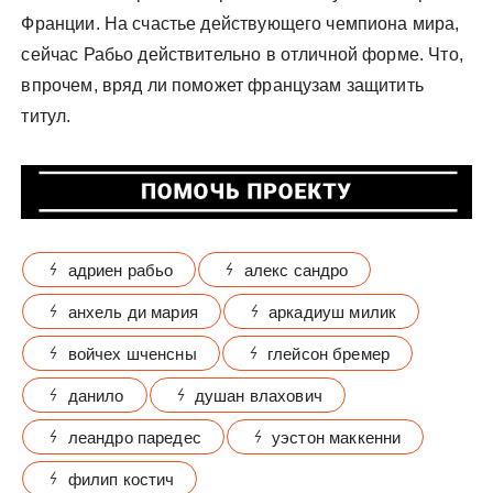
Франции. На счастье действующего чемпиона мира,
сейчас Рабьо действительно в отличной форме. Что,
впрочем, вряд ли поможет французам защитить
титул.
адриен рабьо
алекс сандро
анхель ди мария
аркадиуш милик
войчех шченсны
глейсон бремер
данило
душан влахович
леандро паредес
уэстон маккенни
филип костич