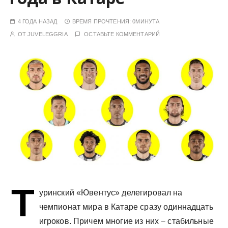
у
4 ГОДА НАЗАД
ВРЕМЯ ПРОЧТЕНИЯ:
0МИНУТА
ОТ
JUVELEGGRIA
ОСТАВЬТЕ КОММЕНТАРИЙ
Т
уринский «Ювентус» делегировал на
чемпионат мира в Катаре сразу одиннадцать
игроков. Причем многие из них − стабильные