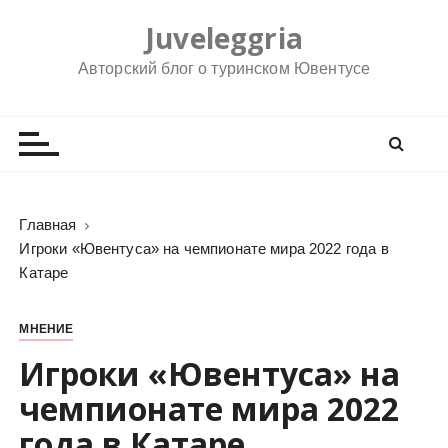
П
Juveleggria
е
р
Авторский блог о туринском Ювентусе
е
й
т
и
к
с
Главная
о
Игроки «Ювентуса» на чемпионате мира 2022 года в
д
Катаре
е
р
МНЕНИЕ
ж
Игроки «Ювентуса» на
и
м
чемпионате мира 2022
о
года в Катаре
м