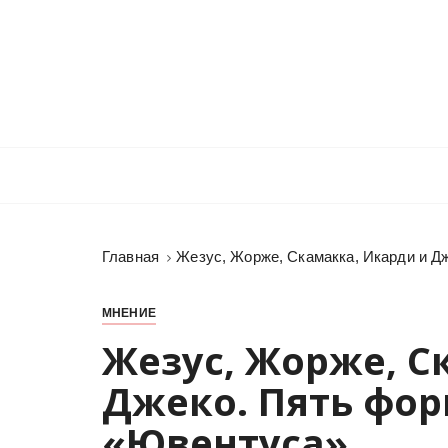
П
е
р
е
й
т
и
к
с
о
Главная
Жезус, Жорже, Скамакка, Икарди и Д
д
е
р
МНЕНИЕ
ж
Жезус, Жорже, С
и
Джеко. Пять фор
м
о
«Ювентуса»
м