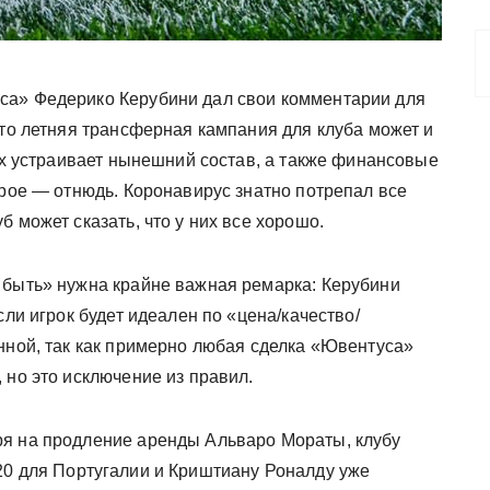
са» Федерико Керубини дал свои комментарии для
что летняя трансферная кампания для клуба может и
сех устраивает нынешний состав, а также финансовые
орое — отнюдь. Коронавирус знатно потрепал все
 может сказать, что у них все хорошо.
 быть» нужна крайне важная ремарка: Керубини
сли игрок будет идеален по «цена/качество/
нной, так как примерно любая сделка «Ювентуса»
 но это исключение из правил.
ря на продление аренды Альваро Мораты, клубу
020 для Португалии и Криштиану Роналду уже