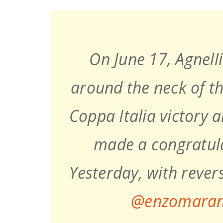
On June 17, Agnell
around the neck of th
Coppa Italia victory a
made a congratula
Yesterday, with revers
@enzomaran