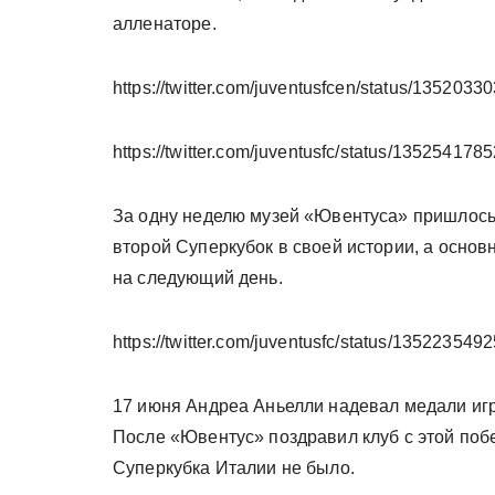
алленаторе.
https://twitter.com/juventusfcen/status/13520
https://twitter.com/juventusfc/status/13525417
За одну неделю музей «Ювентуса» пришлос
второй Суперкубок в своей истории, а осно
на следующий день.
https://twitter.com/juventusfc/status/13522354
17 июня Андреа Аньелли надевал медали иг
После «Ювентус» поздравил клуб с этой поб
Суперкубка Италии не было.