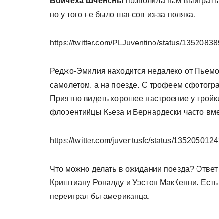
Войчеха Шченсны
позволила нам выиграть
но у того не было шансов из-за поляка.
https://twitter.com/PLJuventino/status/135208
Реджо-Эмилия находится недалеко от Пьемо
самолетом, а на поезде. С трофеем сфотогр
Приятно видеть хорошее настроение у тройк
флорентийцы Кьеза и Бернардески часто вме
https://twitter.com/juventusfc/status/13520501
Что можно делать в ожидании поезда? Ответ
Криштиану Роналду и Уэстон МакКенни. Есть
переиграл бы американца.