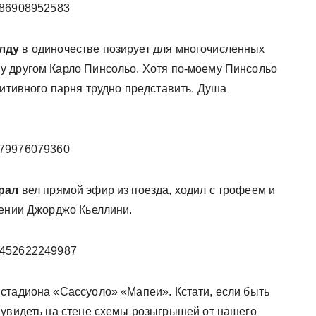
44886908952583
лду
в одиночестве позирует для многочисленных
у другом Карло Пинсольо. Хотя по-моему Пинсольо
зитивного парня трудно представить. Душа
0879976079360
рал
вел прямой эфир из поезда, ходил с трофеем и
шении Джорджо Кьеллини.
044452622249987
стадиона «Сассуоло» «Мапеи». Кстати, если быть
 увидеть на стене схемы розыгрышей от нашего