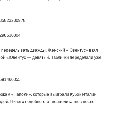
33035823230978
85298530304
ь переделывать дважды. Женский «Ювентус» взял
вной «Ювентус — девятый. Таблички переделали уже
92591460355
рокам «Наполи», которые выиграли Кубок Италии.
едой. Ничего подобного от неаполитанцев после