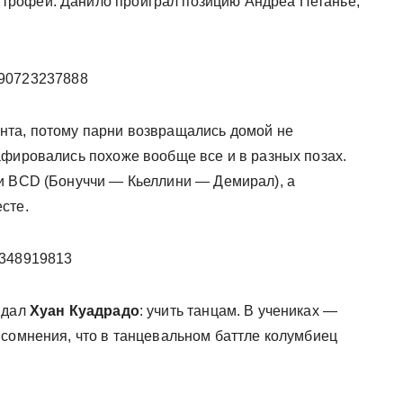
 трофей. Данило проиграл позицию Андреа Петанье,
3890723237888
нта, потому парни возвращались домой не
афировались похоже вообще все и в разных позах.
и BCD (Бонуччи — Кьеллини — Демирал), а
сте.
24348919813
 дал
Хуан Куадрадо
: учить танцам. В учениках —
 сомнения, что в танцевальном баттле колумбиец