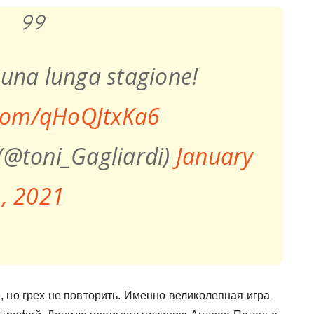
 una lunga stagione!
.com/qHoQJtxKa6
(@toni_Gagliardi)
January
, 2021
 но грех не повторить. Именно великолепная игра