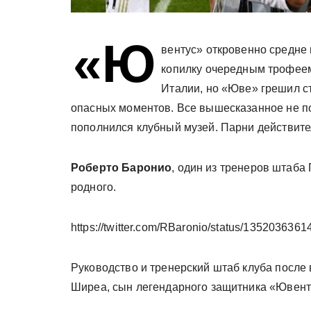
«Ю
вентус» откровенно средне 
копилку очередным трофеем
Италии, но «Юве» грешил с
опасных моментов. Все вышесказанное не по
пополнился клубный музей. Парни действите
Роберто Баронио
, один из тренеров штаба
родного.
https://twitter.com/RBaronio/status/135203636
Руководство и тренерский штаб клуба после 
Ширеа, сын легендарного защитника «Ювенту