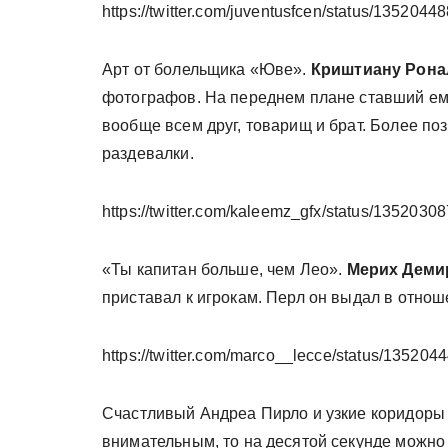
https://twitter.com/juventusfcen/status/13520
Арт от болельщика «Юве».
Криштиану Рона
фотографов. На переднем плане ставший ем
вообще всем друг, товарищ и брат. Более по
раздевалки.
https://twitter.com/kaleemz_gfx/status/135203
«Ты капитан больше, чем Лео».
Мерих Деми
приставал к игрокам. Перл он выдал в отно
https://twitter.com/marco__lecce/status/1352
Счастливый Андреа Пирло и узкие коридоры 
внимательным, то на десятой секунде можно