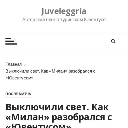
П
Juveleggria
е
р
Авторский блог о туринском Ювентусе
е
й
т
и
к
с
Главная
о
Выключили свет. Как «Милан» разобрался с
д
«Ювентусом»
е
р
ПОСЛЕ МАТЧА
ж
Выключили свет. Как
и
м
«Милан» разобрался с
о
«Ювентусом»
м