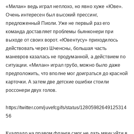
«Милан» ведь играл неплохо, но явно хуже «Юве».
Очень интересен был высокий прессинг,
предложенный Пиоли. Уже не первый раз его
команда доставляет проблемы бьянконери при
выходе от своих ворот. «Ювентусу» приходилось
действовать через Шченсны, большая часть
маневров казалась не продуманной, а действием по
ситуации. «Милан» играл грубо, можно было даже
предположить, что вполне мог доиграться до красной
карточки. А затем две детские ошибки стоили
россонери двух голов.
https://twitter.com/juvefcgifs/status/12805982649125314
56
Куадрадо на правом фланге смог не дать мячу уйти в