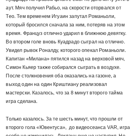
аут. Мяч получил Рабьо, на скорости оторвался от
Тео. Тем временем Игуаин запутал Романьоли,
который бросился сначала за ним, потеряв на этом
время. Француз отлично ударил в ближнюю девятку.
Во втором голе вновь Куадрадо сыграл на отлично.
Увидел рывок Роналду, которого опекал Романьоли.
Капитан «Милана» пятился назад на верховой мяч,
Симон Кьяер также собирался сыграть в воздухе.
После столкновения оба оказались на газоне, а
выход один на один Криштиану реализовал
мастерски. Казалось, что за 8 минут второго тайма
игра сделана.
Только казалось. За те шесть минут, что прошли от
второго гола «Ювентуса», до видеосеанса VAR, игра
особо не изменилась. Локдаун еще не наступил. Не