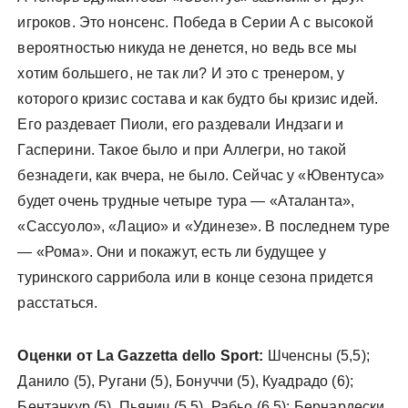
игроков. Это нонсенс. Победа в Серии А с высокой
вероятностью никуда не денется, но ведь все мы
хотим большего, не так ли? И это с тренером, у
которого кризис состава и как будто бы кризис идей.
Его раздевает Пиоли, его раздевали Индзаги и
Гасперини. Такое было и при Аллегри, но такой
безнадеги, как вчера, не было. Сейчас у «Ювентуса»
будет очень трудные четыре тура — «Аталанта»,
«Сассуоло», «Лацио» и «Удинезе». В последнем туре
— «Рома». Они и покажут, есть ли будущее у
туринского саррибола или в конце сезона придется
расстаться.
Оценки от La Gazzetta dello Sport:
Шченсны (5,5);
Данило (5), Ругани (5), Бонуччи (5), Куадрадо (6);
Бентанкур (5), Пьянич (5,5), Рабьо (6,5); Бернардески