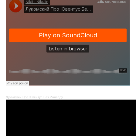
Лукомский Про Ювентус Без Роналду