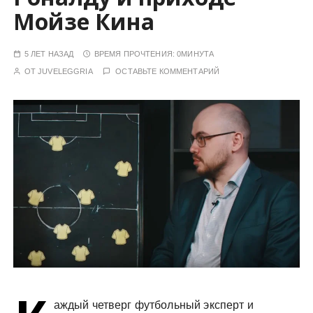
у
Мойзе Кина
5 ЛЕТ НАЗАД
ВРЕМЯ ПРОЧТЕНИЯ:
0МИНУТА
ОТ
JUVELEGGRIA
ОСТАВЬТЕ КОММЕНТАРИЙ
аждый четверг футбольный эксперт и