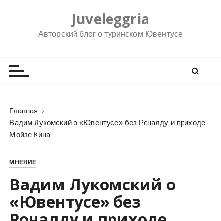
П
Juveleggria
е
р
Авторский блог о туринском Ювентусе
е
й
т
и
к
с
Главная
о
Вадим Лукомский о «Ювентусе» без Роналду и приходе
д
Мойзе Кина
е
р
МНЕНИЕ
ж
Вадим Лукомский о
и
м
«Ювентусе» без
о
Роналду и приходе
м