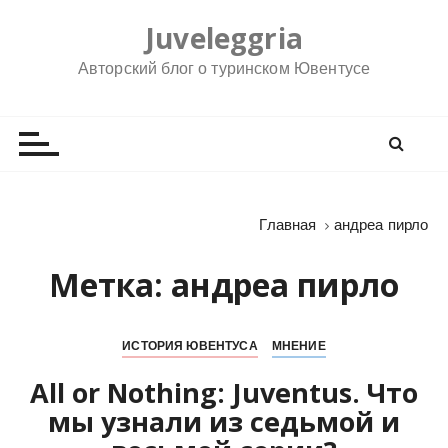
П
Juveleggria
е
р
Авторский блог о туринском Ювентусе
е
й
т
и
к
с
Главная
андреа пирло
о
д
Метка:
андреа пирло
е
р
ж
ИСТОРИЯ ЮВЕНТУСА
МНЕНИЕ
и
All or Nothing: Juventus. Что
м
о
мы узнали из седьмой и
м