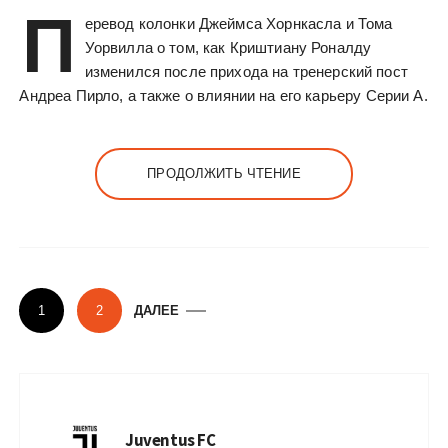
П
еревод колонки Джеймса Хорнкасла и Тома
Уорвилла о том, как Криштиану Роналду
изменился после прихода на тренерский пост
Андреа Пирло, а также о влиянии на его карьеру Серии А.
ПРОДОЛЖИТЬ ЧТЕНИЕ
П
1
2
ДАЛЕЕ
а
г
и
н