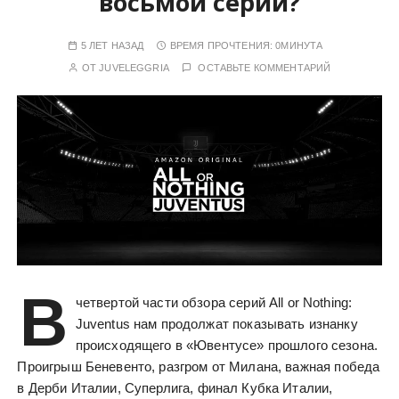
восьмой серии?
у
5 ЛЕТ НАЗАД
ВРЕМЯ ПРОЧТЕНИЯ:
0МИНУТА
ОТ
JUVELEGGRIA
ОСТАВЬТЕ КОММЕНТАРИЙ
В
четвертой части обзора серий All or Nothing:
Juventus нам продолжат показывать изнанку
происходящего в «Ювентусе» прошлого сезона.
Проигрыш Беневенто, разгром от Милана, важная победа
в Дерби Италии, Суперлига, финал Кубка Италии,