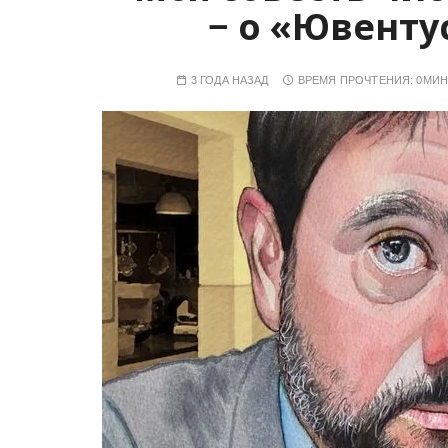
− о «Ювенту
у
3 ГОДА НАЗАД
ВРЕМЯ ПРОЧТЕНИЯ:
0МИН