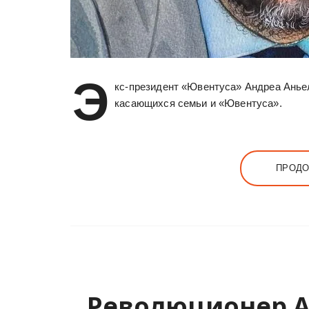
Э
кс-президент «Ювентуса» Андреа Аньел
касающихся семьи и «Ювентуса».
ПРОДО
Революционер А