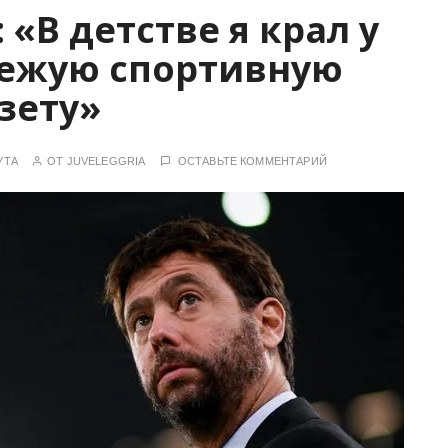
«В детстве я крал у
вежую спортивную
зету»
УТА
ОТ
JUVELEGGRIA
ОСТАВЬТЕ КОММЕНТАРИЙ