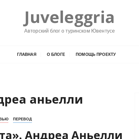
Juveleggria
Авторский блог о туринском Ювентусе
ГЛАВНАЯ
О БЛОГЕ
ПОМОЩЬ ПРОЕКТУ
дреа аньелли
РВЬЮ
ПЕРЕВОД
та». Андреа Аньелли